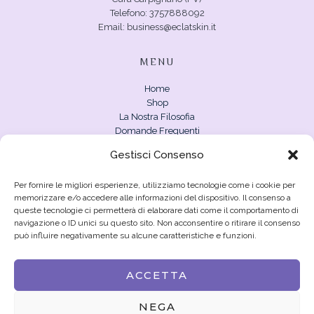
Telefono: 3757888092
Email: business@eclatskin.it
MENU
Home
Shop
La Nostra Filosofia
Domande Frequenti
Blog
Gestisci Consenso
Account
Per fornire le migliori esperienze, utilizziamo tecnologie come i cookie per
CARE
memorizzare e/o accedere alle informazioni del dispositivo. Il consenso a
queste tecnologie ci permetterà di elaborare dati come il comportamento di
Termini e Condizioni
navigazione o ID unici su questo sito. Non acconsentire o ritirare il consenso
Spedizioni e Resi
può influire negativamente su alcune caratteristiche e funzioni.
Privacy Policy
Cookie Policy
ACCETTA
NEGA