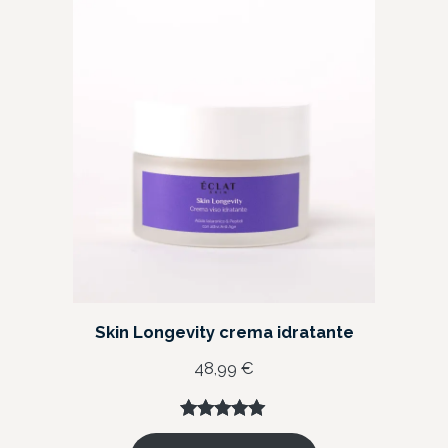
recensioni
Skin Longevity crema idratante
48,99
€
Valutato
10