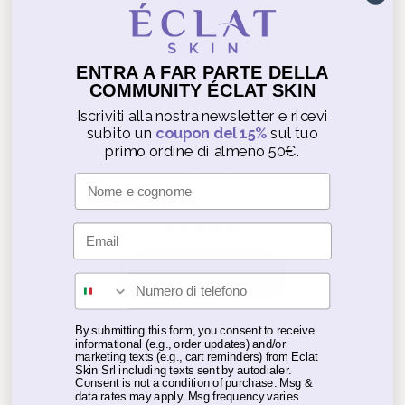
ENTRA A FAR PARTE DELLA
COMMUNITY ÉCLAT SKIN
Iscriviti alla nostra newsletter e ricevi
subito un
coupon del 15%
sul tuo
primo ordine di almeno 50€.
Skin Longevity siero
Nome
44,99
€
Email
Valutato
9
5.00
su 5
Aggiungi al carrello
Inserisci il numero di telefono
su base
di
By submitting this form, you consent to receive
recensioni
informational (e.g., order updates) and/or
3.
Creme: idratazione e protezione
marketing texts (e.g., cart reminders) from Eclat
Skin Srl including texts sent by autodialer.
Consent is not a condition of purchase. Msg &
Chiudere la routine con la crema giusta è
data rates may apply. Msg frequency varies.