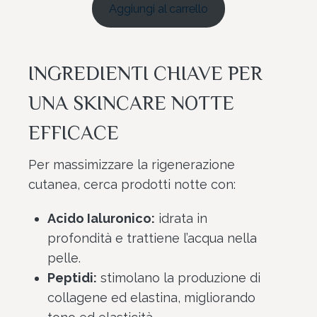
5.00
su 5
Aggiungi al carrello
su base
di
recensioni
INGREDIENTI CHIAVE PER
UNA SKINCARE NOTTE
EFFICACE
Per massimizzare la rigenerazione
cutanea, cerca prodotti notte con:
Acido Ialuronico:
idrata in
profondità e trattiene l’acqua nella
pelle.
Peptidi:
stimolano la produzione di
collagene ed elastina, migliorando