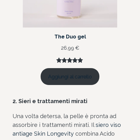
The Duo gel
26,99
€
Valutato
8
5.00
su 5
Aggiungi al carrello
su base
di
recensioni
2.
Sieri e trattamenti mirati
Una volta detersa, la pelle è pronta ad
assorbire i trattamenti mirati. Il
siero viso
antiage Skin Longevity
combina Acido