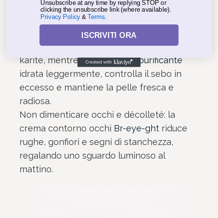
Unsubscribe at any time by replying STOP or
fondamentale per nutrire e proteggere la
clicking the unsubscribe link (where available).
Privacy Policy
&
Terms
.
pelle durante le ore di riposo. La
crema
viso Skin Longevity
nutre intensamente
ISCRIVITI ORA
grazie a bava di lumaca, Peptidi e burro di
karité, mentre la
crema viso purificante
idrata leggermente, controlla il sebo in
eccesso e mantiene la pelle fresca e
radiosa.
Non dimenticare occhi e décolleté: la
crema contorno occhi
Br-eye-ght
riduce
rughe, gonfiori e segni di stanchezza,
regalando uno sguardo luminoso al
mattino.