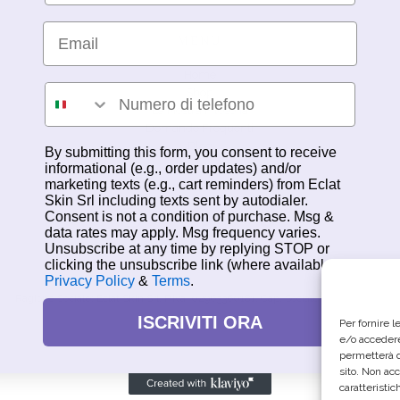
Email
MENU
Home
Inserisci il numero di telefono
Shop
La Nostra Filosofia
Domande Frequenti
Blog
By submitting this form, you consent to receive
Account
informational (e.g., order updates) and/or
marketing texts (e.g., cart reminders) from Eclat
Skin Srl including texts sent by autodialer.
Consent is not a condition of purchase. Msg &
data rates may apply. Msg frequency varies.
Unsubscribe at any time by replying STOP or
clicking the unsubscribe link (where available).
Privacy Policy
&
Terms
.
Ragione Sociale: Eclat Skin Srl, P.Iva: 02963360181, Cap. Sociale: €10.000,00
ISCRIVITI ORA
Per fornire 
e/o accedere
permetterà d
sito. Non ac
caratteristic